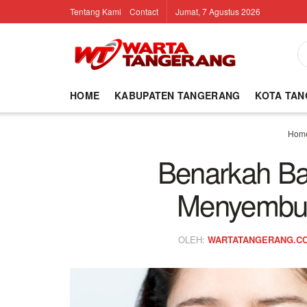
Tentang Kami
Contact
Jumat, 7 Agustus 2026
HOME
KABUPATEN TANGERANG
KOTA TA
Hom
Benarkah Ba
Menyembuh
OLEH:
WARTATANGERANG.C