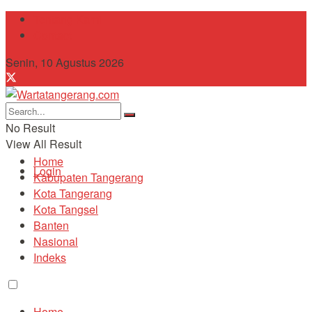
Tentang Kami
Contact
Senin, 10 Agustus 2026
No Result
View All Result
Home
Login
Kabupaten Tangerang
Kota Tangerang
Kota Tangsel
Banten
Nasional
Indeks
Home