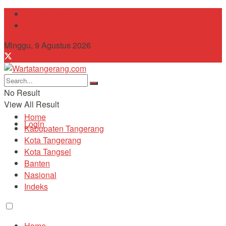
Tentang Kami
Contact
Minggu, 9 Agustus 2026
No Result
View All Result
Home
Login
Kabupaten Tangerang
Kota Tangerang
Kota Tangsel
Banten
Nasional
Indeks
Home