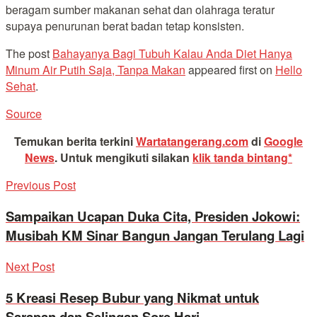
beragam sumber makanan sehat dan olahraga teratur
supaya penurunan berat badan tetap konsisten.
The post
Bahayanya Bagi Tubuh Kalau Anda Diet Hanya
Minum Air Putih Saja, Tanpa Makan
appeared first on
Hello
Sehat
.
Source
Temukan berita terkini
Wartatangerang.com
di
Google
News
.
Untuk mengikuti silakan
klik tanda bintang*
Previous Post
Sampaikan Ucapan Duka Cita, Presiden Jokowi:
Musibah KM Sinar Bangun Jangan Terulang Lagi
Next Post
5 Kreasi Resep Bubur yang Nikmat untuk
Sarapan dan Selingan Sore Hari