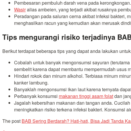
Pembesaran pembuluh darah vena pada kerongkongan. Ke
Wasir
alias ambeien, yang terjadi akibat rusaknya pembu
Peradangan pada saluran cerna akibat infeksi bakteri, 
menghasilkan racun yang kemudian akan merusak dinding
Tips mengurangi risiko terjadinya BA
Berikut terdapat beberapa tips yang dapat anda lakukan untuk 
Cobalah untuk banyak mengonsumsi sayuran (terutama 
sembelit karena dapat membantu mempermudah usus memb
Hindari rokok dan minum alkohol. Terbiasa minum minum
kanker lambung.
Banyaklah mengonsumsi ikan laut karena ternyata dapat
Perbanyak konsumsi
makanan tinggi asam folat
dan jan
Jagalah kebersihan makanan dan tangan anda. Cucilah 
meningkatkan risiko terkena infeksi bakteri. Konsumsi a
The post
BAB Sering Berdarah? Hati-hati, Bisa Jadi Tanda K