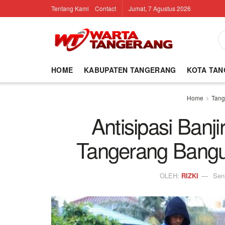
Tentang Kami
Contact
Jumat, 7 Agustus 2026
HOME
KABUPATEN TANGERANG
KOTA TA
Home
Tang
Antisipasi Banj
Tangerang Bang
OLEH:
RIZKI
Sen