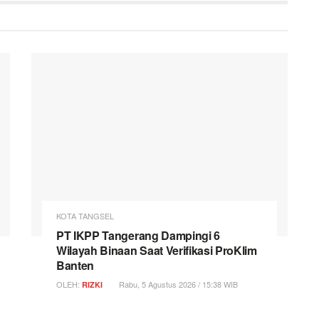
KOTA TANGSEL
PT IKPP Tangerang Dampingi 6
Wilayah Binaan Saat Verifikasi ProKlim
Banten
OLEH:
Rabu, 5 Agustus 2026 / 15:38 WIB
RIZKI