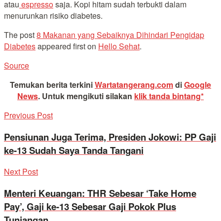
atau
espresso
saja. Kopi hitam sudah terbukti dalam
menurunkan risiko diabetes.
The post
8 Makanan yang Sebaiknya Dihindari Pengidap
Diabetes
appeared first on
Hello Sehat
.
Source
Temukan berita terkini
Wartatangerang.com
di
Google
News
.
Untuk mengikuti silakan
klik tanda bintang*
Previous Post
Pensiunan Juga Terima, Presiden Jokowi: PP Gaji
ke-13 Sudah Saya Tanda Tangani
Next Post
Menteri Keuangan: THR Sebesar ‘Take Home
Pay’, Gaji ke-13 Sebesar Gaji Pokok Plus
Tunjangan