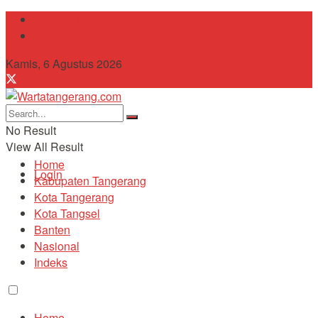
Tentang Kami
Contact
Kamis, 6 Agustus 2026
No Result
View All Result
Home
Login
Kabupaten Tangerang
Kota Tangerang
Kota Tangsel
Banten
Nasional
Indeks
Home