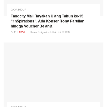
GAYA HIDUP
Tangcity Mall Rayakan Ulang Tahun ke-15
“1n5pirations”, Ada Konser Rony Parulian
hingga Voucher Belanja
OLEH:
RIZKI
Senin, 3 Agustus 2026 / 13:07 WIB
GAYA HIDUP