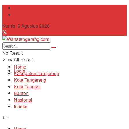
Tentang Kami
Contact
Kamis, 6 Agustus 2026
No Result
View All Result
Home
Login
Kabupaten Tangerang
Kota Tangerang
Kota Tangsel
Banten
Nasional
Indeks
Home