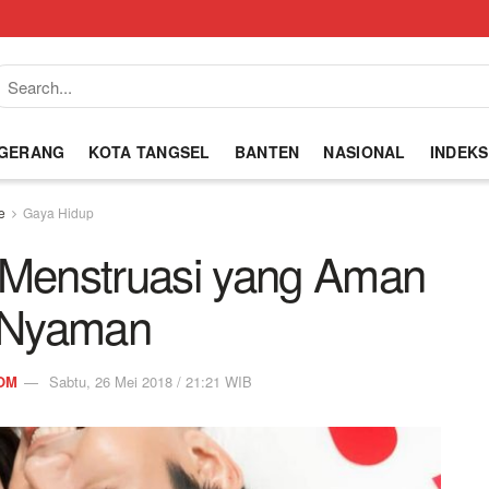
NGERANG
KOTA TANGSEL
BANTEN
NASIONAL
INDEKS
e
Gaya Hidup
t Menstruasi yang Aman
 Nyaman
OM
Sabtu, 26 Mei 2018 / 21:21 WIB